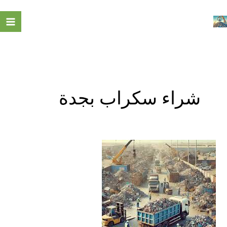
خطي
لى
لمحتوى
شراء سكراب بجدة
شراء
السكراب
بجدة
–
0566947749
–
شراء