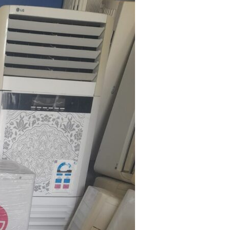
مستعملة
بجدة
–
0566947749
-شراء
مكيفات
تالفة
بجدة