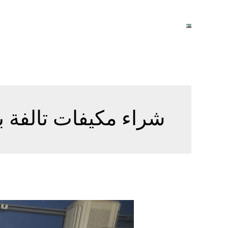
خطي
لى
لمحتوى
شراء مكيفات تالفة ب
شراء
مكيفات