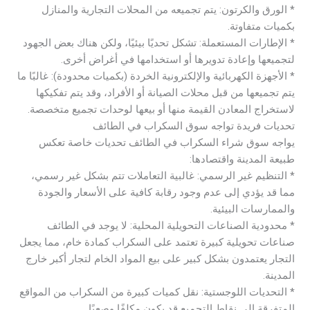
* الورق والكرتون: يتم تجميعه من المحلات التجارية والمنازل
بكميات متفاوتة.
* الإطارات المستعملة: تشكل تحديًا بيئيًا، ولكن هناك بعض الجهود
لتجميعها وإعادة تدويرها أو استخدامها في أغراض أخرى.
* الأجهزة الكهربائية والإلكترونية الخردة (بكميات محدودة): غالبًا ما
يتم تجميعها من قبل محلات الصيانة أو الأفراد، وقد يتم تفكيكها
لاستخراج المعادن القيمة منها أو بيعها لوحدات تجميع متخصصة.
تحديات فريدة تواجه سوق السكراب في الطائف
يواجه سوق شراء السكراب في الطائف تحديات خاصة تعكس
طبيعة المدينة واقتصادها:
* التنظيم غير الرسمي: غالبية التعاملات تتم بشكل غير رسمي،
مما قد يؤدي إلى عدم وجود رقابة كافية على الأسعار والجودة
والممارسات البيئية.
* محدودية الصناعات التحويلية المحلية: لا يوجد في الطائف
صناعات تحويلية كبيرة تعتمد على السكراب كمادة خام، مما يجعل
التجار يعتمدون بشكل كبير على بيع المواد الخام لتجار أكبر خارج
المدينة.
* التحديات اللوجستية: نقل كميات كبيرة من السكراب من المواقع
المتفرقة إلى نقاط التجميع قد يكون مكلفًا وصعبًا.