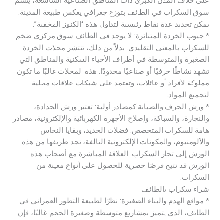
على خلاف المدن الكبرى ذات المناطق الصناعية الشاسعة، يتسم
سوق السكراب في الطائف بتوزع جغرافي يعكس طبيعة المدينة.
يمكن تحديد عدة نقاط رئيسية لتداول هذه “الكنوز المخفية”:
* جيوب الخردة المتناثرة: لا يوجد في الطائف سوق مركزي ضخم
للسكراب بالمعنى التقليدي. بدلاً من ذلك، تنتشر محلات الخردة
الصغيرة والمتوسطة في أطراف الأحياء السكنية والمناطق التي
تشهد نشاطًا حرفيًا أو صناعيًا محدودًا. هذه المحلات غالبًا ما تكون
مملوكة لأفراد أو عائلات، وتعتمد على شبكات علاقات محلية
لتجميع المواد.
* ورش الحرف والصيانة كمصادر أولية: تعتبر ورش الحدادة،
والنجارة، والسباكة، وإصلاح الأجهزة الكهربائية والإلكترونية، مصادر
هامة للسكراب المتخصص. فضلات الحديد، وبقايا النحاس
والألومنيوم، والمكونات الإلكترونية التالفة، تجد طريقها من هذه
الورش إلى تجار السكراب. العلاقة المباشرة مع أصحاب هذه
الورش قد تتيح فرصًا حصرية للحصول على أنواع معينة من
السكراب.
شراء سكراب بالطائف
* مواقع الهدم والبناء الصغيرة: نظرًا لطبيعة التطور العمراني في
الطائف، الذي يتميز بمشاريع متوسطة وصغيرة الحجم غالبًا، فإن