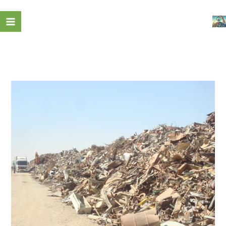
خطي
لى
لمحتوى