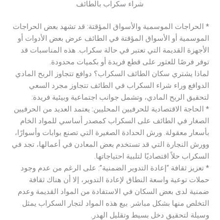
شراء سكراب بالطائف
* الحراجات الموسمية والأسواق المؤقتة: قد تشهد بعض الحراجات
الموسمية أو الأسواق المؤقتة في الطائف عرض بعض الأدوات أو
الأجهزة القديمة التي تعتبر في حالة سكراب. هذه المناسبات قد
توفر فرصًا للعثور على قطع فريدة أو بكميات محدودة.
لماذا يشتري سكان الطائف السكراب؟ دوافع تتجاوز الربح المادي
الدوافع وراء شراء السكراب في الطائف تتجاوز مجرد السعي
لتحقيق الربح المادي، وتشمل جوانب اجتماعية وبيئية فريدة:
* الحاجة الاقتصادية للحرفيين المحليين: يعتمد العديد من الحرفيين
الصغار في الطائف على السكراب كمصدر أساسي للمواد الخام
بأسعار معقولة. ورش الحدادة الصغيرة التي تصنع بوابات وأسوارًا،
وورش النجارة التي قد تستخدم بعض المعادن في أعمالها، تجد في
السكراب حلاً اقتصاديًا لتلبية احتياجاتها.
* تعزيز ثقافة “إعادة التدوير الضمنية”: على الرغم من عدم وجود
حملات توعية واسعة النطاق لإعادة التدوير، إلا أن هناك ثقافة
ضمنية لدى بعض السكان في الاستفادة من المواد القديمة وعدم
التخلص منها بشكل مباشر. بيع هذه المواد لتجار السكراب يمثل
وسيلة لتحقيق دخل بسيط وتقليل الهدر.